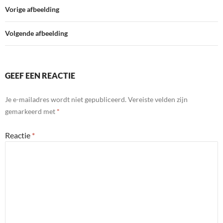
n
p
i
e
d
A
F
Vorige afbeelding
e
r
I
p
r
n
n
p
i
Volgende afbeelding
d
e
l
n
y
d
l
GEEF EEN REACTIE
y
Je e-mailadres wordt niet gepubliceerd.
Vereiste velden zijn
gemarkeerd met
*
Reactie
*