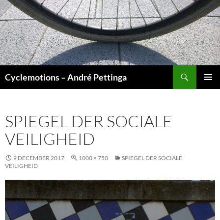
Ga
naar
de
inhoud
Zoeken
Cyclemotions – André Pettinga
PRIMAI
MENU
SPIEGEL DER SOCIALE
VEILIGHEID
9 DECEMBER 2017
1000 × 750
SPIEGEL DER SOCIALE
VEILIGHEID