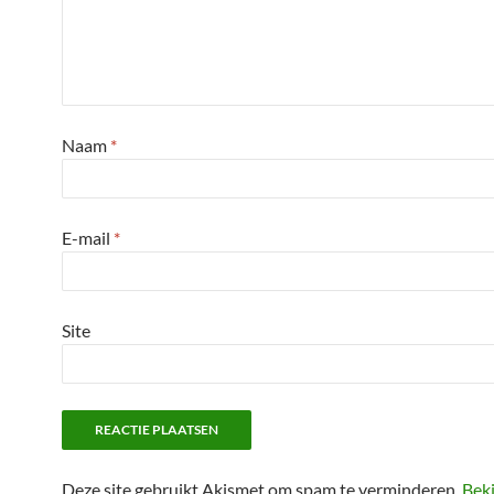
Naam
*
E-mail
*
Site
Deze site gebruikt Akismet om spam te verminderen.
Beki