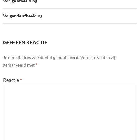
e
d
A
F
Vorige afbeelding
e
r
I
p
r
n
n
p
i
Volgende afbeelding
d
e
l
n
y
d
l
GEEF EEN REACTIE
y
Je e-mailadres wordt niet gepubliceerd.
Vereiste velden zijn
gemarkeerd met
*
Reactie
*