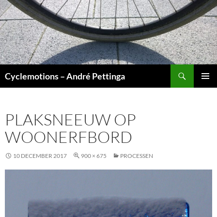
Ga
naar
de
inhoud
Zoeken
Cyclemotions – André Pettinga
PRIMAI
MENU
PLAKSNEEUW OP
WOONERFBORD
10 DECEMBER 2017
900 × 675
PROCESSEN