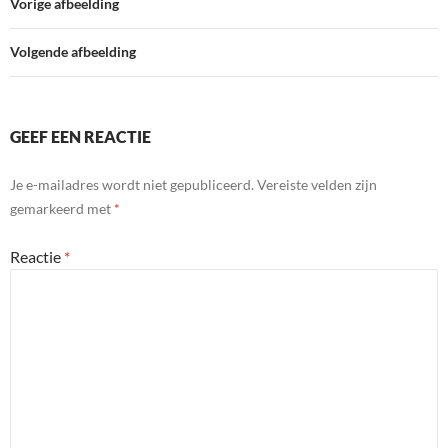
e
d
A
F
Vorige afbeelding
e
r
I
p
r
n
n
p
i
Volgende afbeelding
d
e
l
n
y
d
l
GEEF EEN REACTIE
y
Je e-mailadres wordt niet gepubliceerd.
Vereiste velden zijn
gemarkeerd met
*
Reactie
*