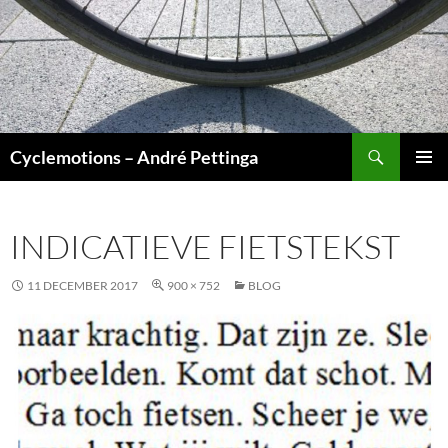
Ga
naar
de
inhoud
Zoeken
Cyclemotions – André Pettinga
PRIMAI
MENU
INDICATIEVE FIETSTEKST
11 DECEMBER 2017
900 × 752
BLOG