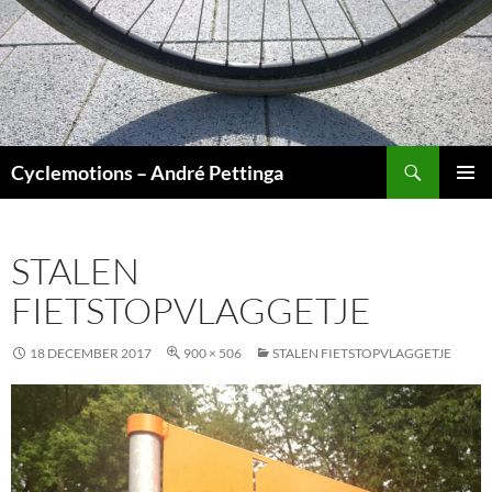
Ga
naar
de
inhoud
Zoeken
Cyclemotions – André Pettinga
PRIMAI
MENU
STALEN
FIETSTOPVLAGGETJE
18 DECEMBER 2017
900 × 506
STALEN FIETSTOPVLAGGETJE