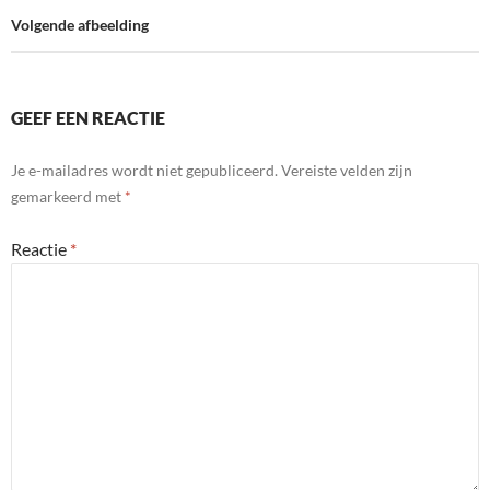
n
n
p
i
Volgende afbeelding
d
e
l
n
y
d
l
GEEF EEN REACTIE
y
Je e-mailadres wordt niet gepubliceerd.
Vereiste velden zijn
gemarkeerd met
*
Reactie
*