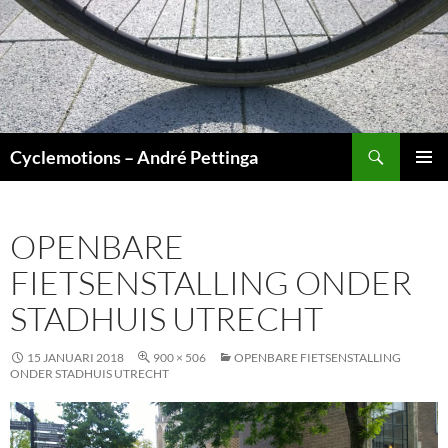
Ga
naar
de
inhoud
Zoeken
Cyclemotions – André Pettinga
PRIMAI
MENU
OPENBARE
FIETSENSTALLING ONDER
STADHUIS UTRECHT
15 JANUARI 2018
900 × 506
OPENBARE FIETSENSTALLING
ONDER STADHUIS UTRECHT