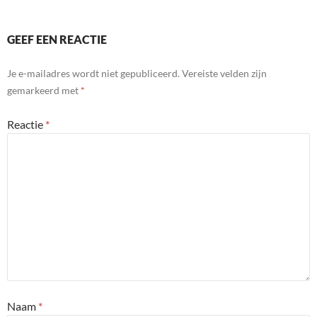
n
y
d
l
GEEF EEN REACTIE
y
Je e-mailadres wordt niet gepubliceerd.
Vereiste velden zijn
gemarkeerd met
*
Reactie
*
Naam
*