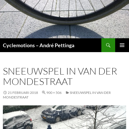
Ga
naar
de
inhoud
Zoeken
Cyclemotions – André Pettinga
PRIMAI
MENU
SNEEUWSPEL IN VAN DER
MONDESTRAAT
21 FEBRUARI 2018
900 × 506
SNEEUWSPEL IN VAN DER
MONDESTRAAT