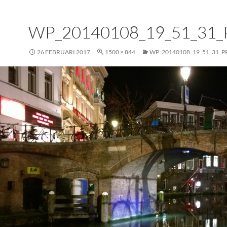
WP_20140108_19_51_31
26 FEBRUARI 2017
1500 × 844
WP_20140108_19_51_31_