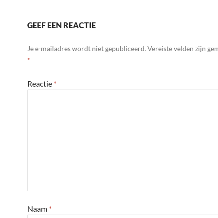
y
d
l
GEEF EEN REACTIE
y
Je e-mailadres wordt niet gepubliceerd.
Vereiste velden zijn g
*
Reactie
*
Naam
*